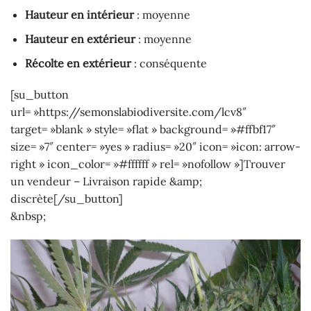
Hauteur en intérieur
: moyenne
Hauteur en extérieur
: moyenne
Récolte en extérieur
: conséquente
[su_button
url= »https://semonslabiodiversite.com/lcv8″
target= »blank » style= »flat » background= »#ffbf17″
size= »7″ center= »yes » radius= »20″ icon= »icon: arrow-
right » icon_color= »#ffffff » rel= »nofollow »]Trouver
un vendeur – Livraison rapide &amp;
discrète[/su_button]
&nbsp;