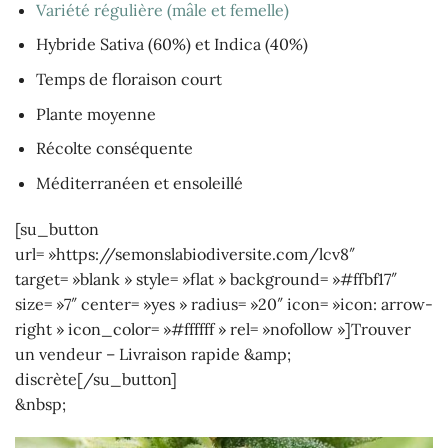
Variété régulière (mâle et femelle)
Hybride Sativa (60%) et Indica (40%)
Temps de floraison court
Plante moyenne
Récolte conséquente
Méditerranéen et ensoleillé
[su_button
url= »https://semonslabiodiversite.com/lcv8″
target= »blank » style= »flat » background= »#ffbf17″
size= »7″ center= »yes » radius= »20″ icon= »icon: arrow-
right » icon_color= »#ffffff » rel= »nofollow »]Trouver
un vendeur – Livraison rapide &amp;
discrète[/su_button]
&nbsp;