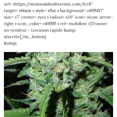
url= »https://semonslabiodiversite.com/lcv8″
target= »blank » style= »flat » background= »#ffbf17″
size= »7″ center= »yes » radius= »20″ icon= »icon: arrow-
right » icon_color= »#ffffff » rel= »nofollow »]Trouver
un vendeur – Livraison rapide &amp;
discrète[/su_button]
&nbsp;