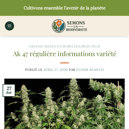
Passer
Cultivons ensemble l’avenir de la planète
au
contenu
GRAINES MÂLES ET FEMELLES
,
HIGH TECH
Ak 47 régulière informations variété
PUBLIÉ LE
AVRIL 27, 2020
PAR
ELOISE BLANCO
27
Avr