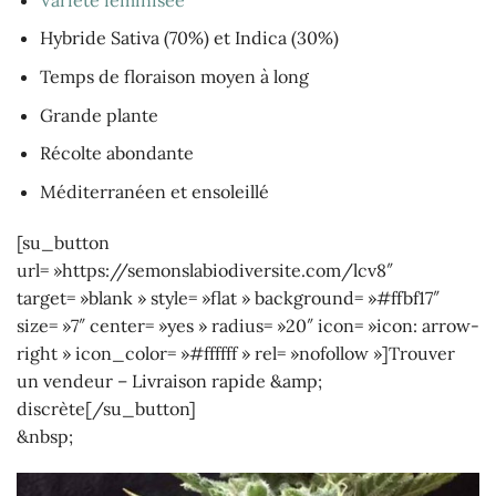
Hybride Sativa (70%) et Indica (30%)
Temps de floraison moyen à long
Grande plante
Récolte abondante
Méditerranéen et ensoleillé
[su_button
url= »https://semonslabiodiversite.com/lcv8″
target= »blank » style= »flat » background= »#ffbf17″
size= »7″ center= »yes » radius= »20″ icon= »icon: arrow-
right » icon_color= »#ffffff » rel= »nofollow »]Trouver
un vendeur – Livraison rapide &amp;
discrète[/su_button]
&nbsp;