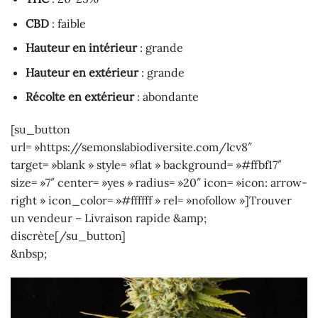
CBD
: faible
Hauteur en intérieur
: grande
Hauteur en extérieur
: grande
Récolte en extérieur
: abondante
[su_button
url= »https://semonslabiodiversite.com/lcv8″
target= »blank » style= »flat » background= »#ffbf17″
size= »7″ center= »yes » radius= »20″ icon= »icon: arrow-
right » icon_color= »#ffffff » rel= »nofollow »]Trouver
un vendeur – Livraison rapide &amp;
discrète[/su_button]
&nbsp;