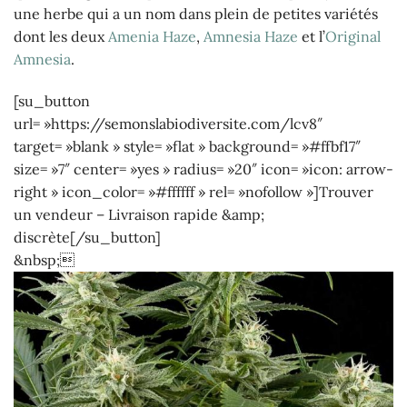
une herbe qui a un nom dans plein de petites variétés
dont les deux
Amenia Haze
,
Amnesia Haze
et l’
Original
Amnesia
.
[su_button
url= »https://semonslabiodiversite.com/lcv8″
target= »blank » style= »flat » background= »#ffbf17″
size= »7″ center= »yes » radius= »20″ icon= »icon: arrow-
right » icon_color= »#ffffff » rel= »nofollow »]Trouver
un vendeur – Livraison rapide &amp;
discrète[/su_button]
&nbsp;