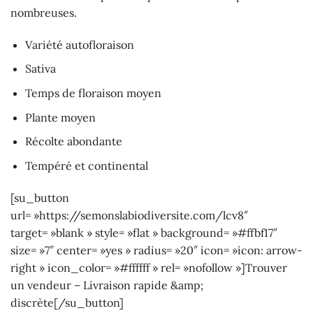
nombreuses.
Variété autofloraison
Sativa
Temps de floraison moyen
Plante moyen
Récolte abondante
Tempéré et continental
[su_button
url= »https://semonslabiodiversite.com/lcv8″
target= »blank » style= »flat » background= »#ffbf17″
size= »7″ center= »yes » radius= »20″ icon= »icon: arrow-
right » icon_color= »#ffffff » rel= »nofollow »]Trouver
un vendeur – Livraison rapide &amp;
discrète[/su_button]