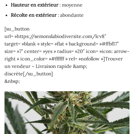
Hauteur en extérieur
: moyenne
Récolte en extérieur
: abondante
[su_button
url= »https://semonslabiodiversite.com/lcv8″
target= »blank » style= »flat » background= »#ffbf17″
size= »7″ center= »yes » radius= »20″ icon= »icon: arrow-
right » icon_color= »#ffffff » rel= »nofollow »]Trouver
un vendeur – Livraison rapide &amp;
discrète[/su_button]
&nbsp;