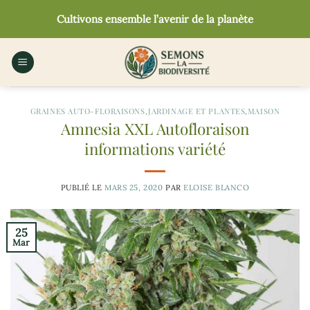
Passer
Cultivons ensemble l’avenir de la planète
au
contenu
GRAINES AUTO-FLORAISONS
,
JARDINAGE ET PLANTES
,
MAISON
Amnesia XXL Autofloraison
informations variété
PUBLIÉ LE
MARS 25, 2020
PAR
ELOISE BLANCO
25
Mar