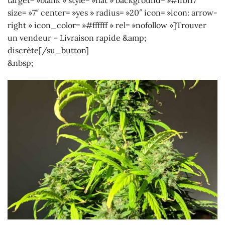
size= »7″ center= »yes » radius= »20″ icon= »icon: arrow-
right » icon_color= »#ffffff » rel= »nofollow »]Trouver
un vendeur – Livraison rapide &amp;
discrète[/su_button]
&nbsp;