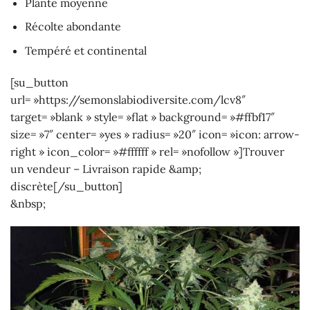
Plante moyenne
Récolte abondante
Tempéré et continental
[su_button
url= »https://semonslabiodiversite.com/lcv8″
target= »blank » style= »flat » background= »#ffbf17″
size= »7″ center= »yes » radius= »20″ icon= »icon: arrow-
right » icon_color= »#ffffff » rel= »nofollow »]Trouver
un vendeur – Livraison rapide &amp;
discrète[/su_button]
&nbsp;