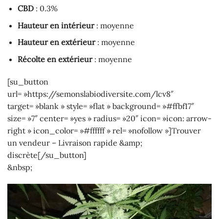
CBD
: 0.3%
Hauteur en intérieur
: moyenne
Hauteur en extérieur
: moyenne
Récolte en extérieur
: moyenne
[su_button
url= »https://semonslabiodiversite.com/lcv8″
target= »blank » style= »flat » background= »#ffbf17″
size= »7″ center= »yes » radius= »20″ icon= »icon: arrow-
right » icon_color= »#ffffff » rel= »nofollow »]Trouver
un vendeur – Livraison rapide &amp;
discrète[/su_button]
&nbsp;