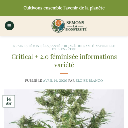
Passer
Cultivons ensemble l’avenir de la planète
au
contenu
GRAINES FÉMINISÉES
,
SANTÉ / BIEN-ÊTRE
,
SANTÉ NATURELLE
ET BIEN-ÊTRE
Critical + 2.0 féminisée informations
variété
PUBLIÉ LE
AVRIL 14, 2020
PAR
ELOISE BLANCO
14
Avr