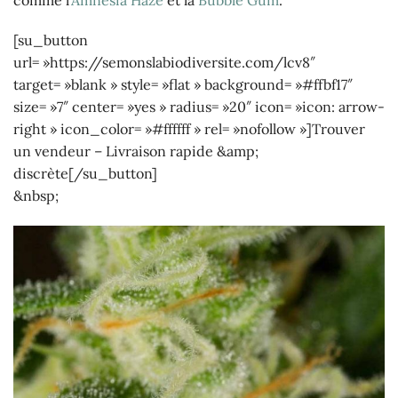
[su_button
url= »https://semonslabiodiversite.com/lcv8″
target= »blank » style= »flat » background= »#ffbf17″
size= »7″ center= »yes » radius= »20″ icon= »icon: arrow-
right » icon_color= »#ffffff » rel= »nofollow »]Trouver
un vendeur – Livraison rapide &amp;
discrète[/su_button]
&nbsp;