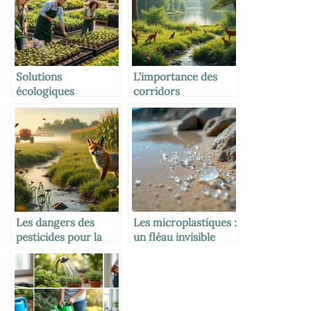
Solutions
L’importance des
écologiques
corridors
professionnelles
écologiques pour les
pour pépinières,
animaux
paysagistes et
collectivités
territoriales
Les dangers des
Les microplastiques :
pesticides pour la
un fléau invisible
faune sauvage
pour la planète