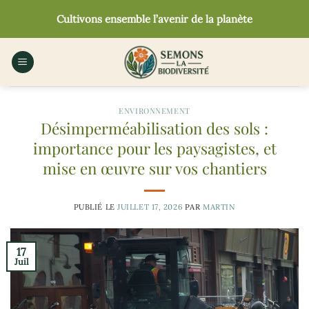
Passer
Cultivons ensemble l’avenir de la planète
au
contenu
ENVIRONNEMENT
Désimperméabilisation des sols :
importance pour les paysagistes, et
mise en œuvre sur vos chantiers
PUBLIÉ LE
JUILLET 17, 2026
PAR
MARTIN
17
Juil