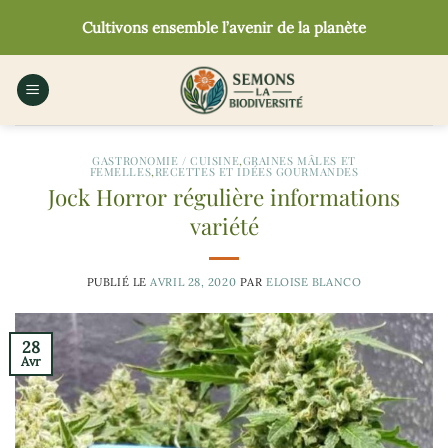
Passer
Cultivons ensemble l’avenir de la planète
au
contenu
GASTRONOMIE / CUISINE
,
GRAINES MÂLES ET
FEMELLES
,
RECETTES ET IDÉES GOURMANDES
Jock Horror régulière informations
variété
PUBLIÉ LE
AVRIL 28, 2020
PAR
ELOISE BLANCO
28
Avr