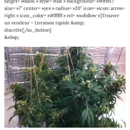
target= »blank » style= »flat » background= »#ffbf17″
size= »7″ center= »yes » radius= »20″ icon= »icon: arrow-
right » icon_color= »#ffffff » rel= »nofollow »]Trouver
un vendeur – Livraison rapide &amp;
discrète[/su_button]
&nbsp;