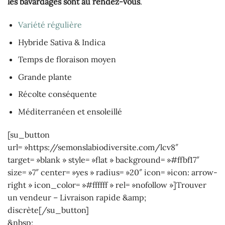
les bavardages sont au rendez-vous
.
Variété régulière
Hybride Sativa & Indica
Temps de floraison moyen
Grande plante
Récolte conséquente
Méditerranéen et ensoleillé
[su_button
url= »https://semonslabiodiversite.com/lcv8″
target= »blank » style= »flat » background= »#ffbf17″
size= »7″ center= »yes » radius= »20″ icon= »icon: arrow-
right » icon_color= »#ffffff » rel= »nofollow »]Trouver
un vendeur – Livraison rapide &amp;
discrète[/su_button]
&nbsp;