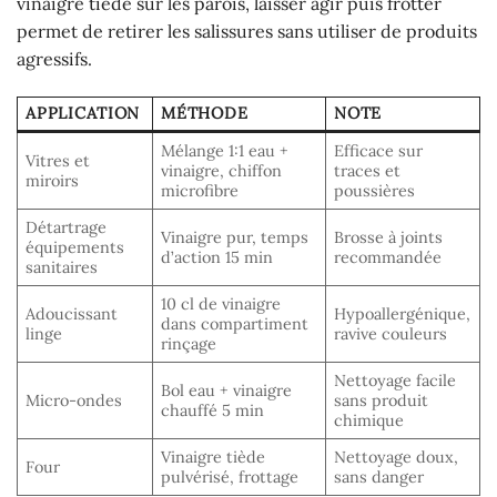
vinaigre tiède sur les parois, laisser agir puis frotter
permet de retirer les salissures sans utiliser de produits
agressifs.
APPLICATION
MÉTHODE
NOTE
Mélange 1:1 eau +
Efficace sur
Vitres et
vinaigre, chiffon
traces et
miroirs
microfibre
poussières
Détartrage
Vinaigre pur, temps
Brosse à joints
équipements
d’action 15 min
recommandée
sanitaires
10 cl de vinaigre
Adoucissant
Hypoallergénique,
dans compartiment
linge
ravive couleurs
rinçage
Nettoyage facile
Bol eau + vinaigre
Micro-ondes
sans produit
chauffé 5 min
chimique
Vinaigre tiède
Nettoyage doux,
Four
pulvérisé, frottage
sans danger