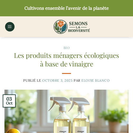
Passer
Cultivons ensemble l’avenir de la planète
au
contenu
BIO
Les produits ménagers écologiques
à base de vinaigre
PUBLIÉ LE
OCTOBRE 3, 2025
PAR
ELOISE BLANCO
03
Oct