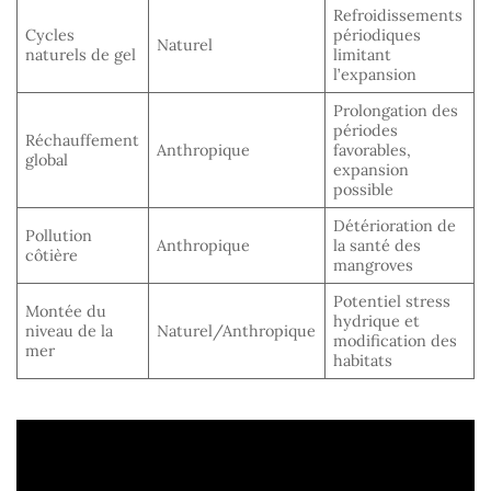
Refroidissements
Cycles
périodiques
Naturel
naturels de gel
limitant
l’expansion
Prolongation des
périodes
Réchauffement
Anthropique
favorables,
global
expansion
possible
Détérioration de
Pollution
Anthropique
la santé des
côtière
mangroves
Potentiel stress
Montée du
hydrique et
niveau de la
Naturel/Anthropique
modification des
mer
habitats