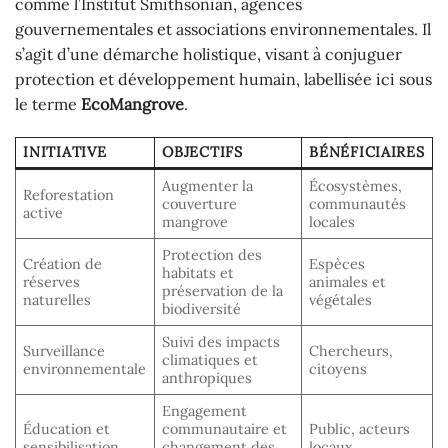
comme l’Institut Smithsonian, agences
gouvernementales et associations environnementales. Il
s’agit d’une démarche holistique, visant à conjuguer
protection et développement humain, labellisée ici sous
le terme
EcoMangrove
.
INITIATIVE
OBJECTIFS
BÉNÉFICIAIRES
Augmenter la
Écosystèmes,
Reforestation
couverture
communautés
active
mangrove
locales
Protection des
Création de
Espèces
habitats et
réserves
animales et
préservation de la
naturelles
végétales
biodiversité
Suivi des impacts
Surveillance
Chercheurs,
climatiques et
environnementale
citoyens
anthropiques
Engagement
Éducation et
communautaire et
Public, acteurs
sensibilisation
changement des
locaux