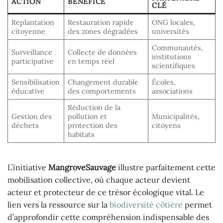
ACTION
BÉNÉFICE
CLÉ
Replantation
Restauration rapide
ONG locales,
citoyenne
des zones dégradées
universités
Communautés,
Surveillance
Collecte de données
institutions
participative
en temps réel
scientifiques
Sensibilisation
Changement durable
Écoles,
éducative
des comportements
associations
Réduction de la
Gestion des
pollution et
Municipalités,
déchets
protection des
citoyens
habitats
L’initiative
MangroveSauvage
illustre parfaitement cette
mobilisation collective, où chaque acteur devient
acteur et protecteur de ce trésor écologique vital. Le
lien vers la ressource sur la
biodiversité côtière
permet
d’approfondir cette compréhension indispensable des