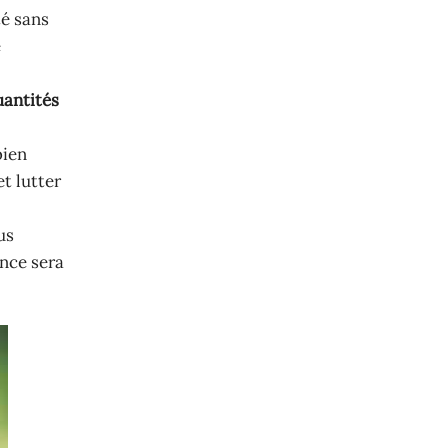
té sans
e
uantités
bien
t lutter
us
ance sera