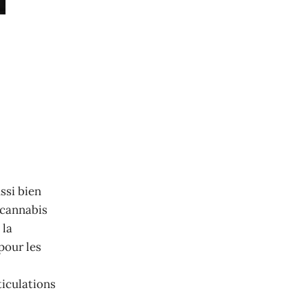
ussi bien
e cannabis
 la
pour les
ticulations