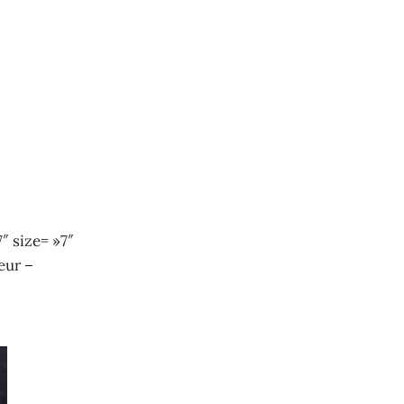
″ size= »7″
eur –