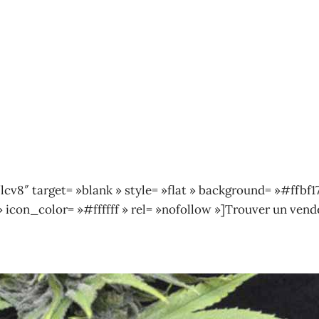
v8″ target= »blank » style= »flat » background= »#ffbf17
» icon_color= »#ffffff » rel= »nofollow »]Trouver un vend