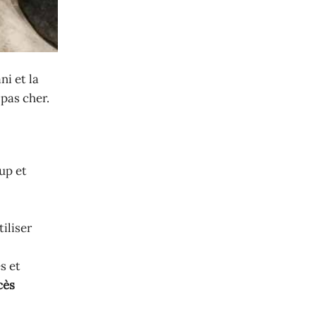
ni et la
 pas cher.
oup et
iliser
s et
cès