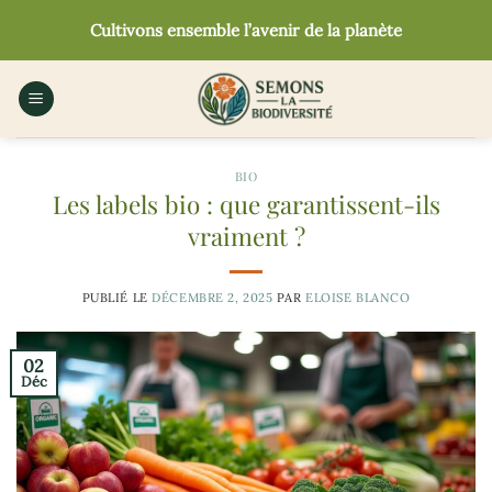
Passer
Cultivons ensemble l’avenir de la planète
au
contenu
BIO
Les labels bio : que garantissent-ils
vraiment ?
PUBLIÉ LE
DÉCEMBRE 2, 2025
PAR
ELOISE BLANCO
02
Déc