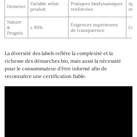
Variable selon
Pratiques biodynamiques
App
Demeter
produit
renforcées
ren
Nature
Exigences supérieures
&
≥ 95%
Con
de transparence
Progrès
La diversité des labels reflète la complexité et la
richesse des démarches bio, mais aussi la nécessité
pour le consommateur d’être informé afin de
reconnaître une certification fiable.