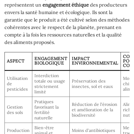
représentent un
engagement éthique
des producteurs
envers la santé humaine et écologique. Ils sont la
garantie que le produit a été cultivé selon des méthodes
cohérentes avec le respect de la planète, prenant en
compte à la fois les ressources naturelles et la qualité
des aliments proposés.
CON
ENGAGEMENT
IMPACT
ASPECT
POU
BIOLOGIQUE
ENVIRONNEMENTAL
CON
Interdiction
Utilisation
Moins
totale ou usage
Préservation des
de
chimi
strictement
insectes, sol et eaux
pesticides
alime
limité
Pratiques
Réduction de l’érosion
Alime
Gestion
favorisant la
et amélioration de la
riche
des sols
fertilité
biodiversité
nutr
naturelle
Bien-être
Meill
Production
Moins d’antibiotiques
animal et
traça