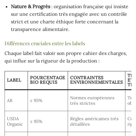
Nature & Progrès
: organisation française qui insiste
sur une certification très engagée avec un contrôle
strict et une charte éthique forte concernant la
transparence alimentaire.
Différences cruciales entre les labels
Chaque label fait valoir son propre cahier des charges,
qui influe sur la rigueur de la production :
TR
POURCENTAGE
CONTRAINTES
LABEL
ET
BIO REQUIS
ENVIRONNEMENTALES
TRA
Normes européennes
Traç
AB
≥ 95%
très strictes
obli
USDA
Règles américaines très
Con
≥ 95%
Organic
détaillées
rig