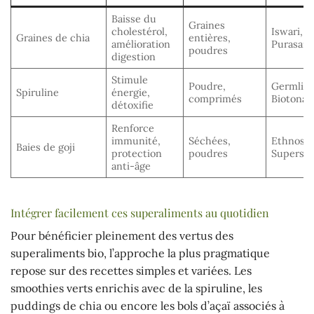
Baisse du
Graines
cholestérol,
Iswari,
Graines de chia
entières,
amélioration
Purasan
poudres
digestion
Stimule
Poudre,
Germline
Spiruline
énergie,
comprimés
Biotona
détoxifie
Renforce
immunité,
Séchées,
Ethnosci
Baies de goji
protection
poudres
Superse
anti-âge
Intégrer facilement ces superaliments au quotidien
Pour bénéficier pleinement des vertus des
superaliments bio, l’approche la plus pragmatique
repose sur des recettes simples et variées. Les
smoothies verts enrichis avec de la spiruline, les
puddings de chia ou encore les bols d’açaï associés à