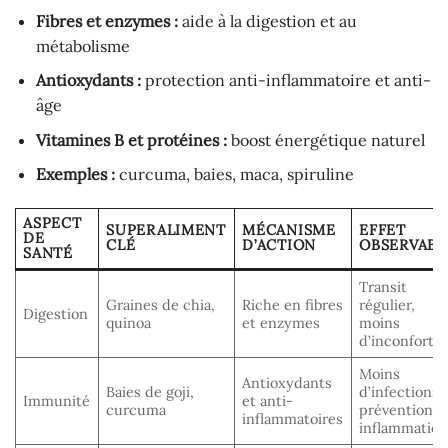
Fibres et enzymes :
aide à la digestion et au
métabolisme
Antioxydants :
protection anti-inflammatoire et anti-
âge
Vitamines B et protéines :
boost énergétique naturel
Exemples :
curcuma, baies, maca, spiruline
ASPECT
SUPERALIMENT
MÉCANISME
EFFET
DE
CLÉ
D’ACTION
OBSERVABL
SANTÉ
Transit
Graines de chia,
Riche en fibres
régulier,
Digestion
quinoa
et enzymes
moins
d’inconfort
Moins
Antioxydants
Baies de goji,
d’infections,
Immunité
et anti-
curcuma
prévention
inflammatoires
inflammation