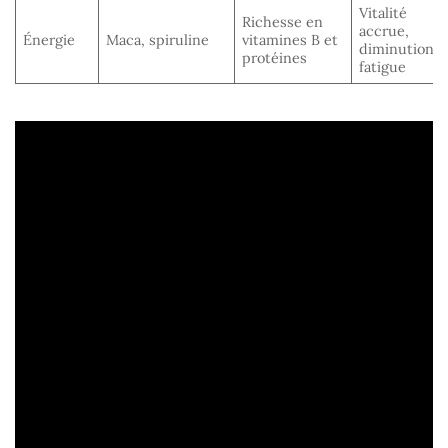
Vitalité
Richesse en
accrue,
Énergie
Maca, spiruline
vitamines B et
diminution
protéines
fatigue