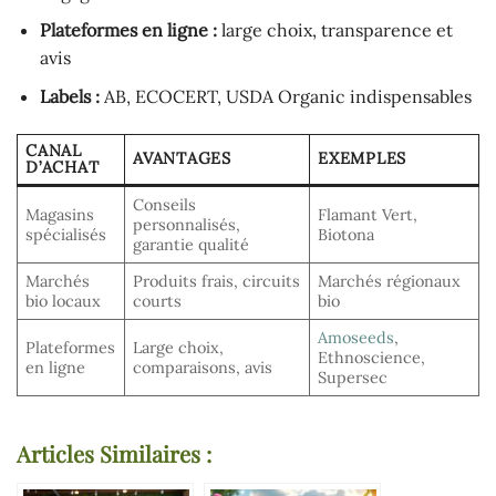
Plateformes en ligne :
large choix, transparence et
avis
Labels :
AB, ECOCERT, USDA Organic indispensables
CANAL
AVANTAGES
EXEMPLES
D’ACHAT
Conseils
Magasins
Flamant Vert,
personnalisés,
spécialisés
Biotona
garantie qualité
Marchés
Produits frais, circuits
Marchés régionaux
bio locaux
courts
bio
Amoseeds
,
Plateformes
Large choix,
Ethnoscience,
en ligne
comparaisons, avis
Supersec
Articles Similaires :