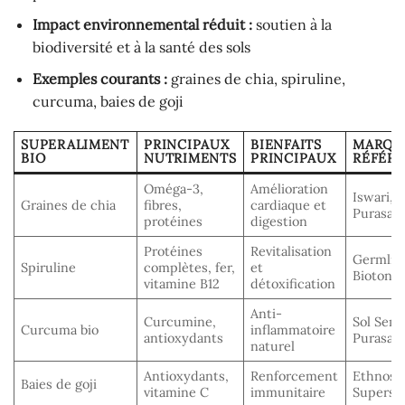
Impact environnemental réduit :
soutien à la
biodiversité et à la santé des sols
Exemples courants :
graines de chia, spiruline,
curcuma, baies de goji
SUPERALIMENT
PRINCIPAUX
BIENFAITS
MARQU
BIO
NUTRIMENTS
PRINCIPAUX
RÉFÉR
Oméga-3,
Amélioration
Iswari,
Graines de chia
fibres,
cardiaque et
Purasan
protéines
digestion
Protéines
Revitalisation
Germlin
Spiruline
complètes, fer,
et
Biotona
vitamine B12
détoxification
Anti-
Curcumine,
Sol Semil
Curcuma bio
inflammatoire
antioxydants
Purasan
naturel
Antioxydants,
Renforcement
Ethnosc
Baies de goji
vitamine C
immunitaire
Superse