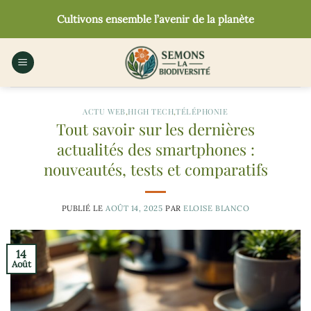
Passer
Cultivons ensemble l’avenir de la planète
au
contenu
ACTU WEB
,
HIGH TECH
,
TÉLÉPHONIE
Tout savoir sur les dernières
actualités des smartphones :
nouveautés, tests et comparatifs
PUBLIÉ LE
AOÛT 14, 2025
PAR
ELOISE BLANCO
14
Août