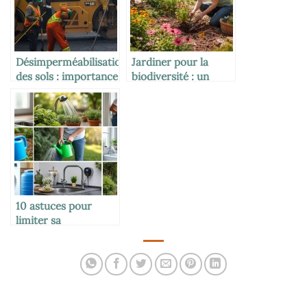
Désimperméabilisation
Jardiner pour la
des sols : importance
biodiversité : un
pour les paysagistes,
exercice physique
et mise en œuvre sur
aussi bon que le
vos chantiers
jogging
10 astuces pour
limiter sa
consommation d’eau
au quotidien