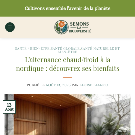
Passer
Cultivons ensemble l’avenir de la planète
au
contenu
SANTÉ / BIEN-ÊTRE
,
SANTÉ GLOBALE
,
SANTÉ NATURELLE ET
BIEN-ÊTRE
L’alternance chaud/froid à la
nordique : découvrez ses bienfaits
PUBLIÉ LE
AOÛT 13, 2025
PAR
ELOISE BLANCO
13
Août